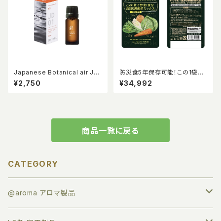
Japanese Botanical air JD
防災食5年保存可能！この1袋で
01 清(SEI) 10ml
野菜1食分 高知乾燥野菜ミック
¥2,750
¥34,992
ス（6g×10袋/ケース）12ケース
(計120袋）【大容量】
商品一覧に戻る
CATEGORY
@aroma アロマ製品