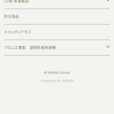
アロマオイル
LG製 家電製品
すべて
業務用ディフューザー
プロジェクター
防災用品
トライアルセット
家庭用ディフューザー
サウンドバー
スカンディアモス
ボタニカルエアー
アロマグッズ
モニター
フロム工業製 空間除菌脱臭機
デザインエアー
伝統工芸品
© WaRM Online
クリーンエアー
オリジナル品
Powered by
サプリメントエアー
ジャパニーズエアー