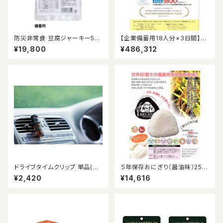
防災非常食 豆腐ジャーキー50
【企業備蓄用18人分×3日間】10
個入り/5年常温保存可能
年保存水、5年保存おにぎりセッ
¥19,800
¥486,312
ト
ドライブタイムクリップ 単品(本
５年保存おにぎり（醤油味）25個
体のみ)
入り
¥2,420
¥14,616