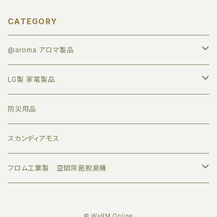
CATEGORY
@aroma アロマ製品
アロマオイル
LG製 家電製品
すべて
業務用ディフューザー
プロジェクター
防災用品
トライアルセット
家庭用ディフューザー
サウンドバー
スカンディアモス
ボタニカルエアー
アロマグッズ
モニター
フロム工業製 空間除菌脱臭機
デザインエアー
伝統工芸品
© WaRM Online