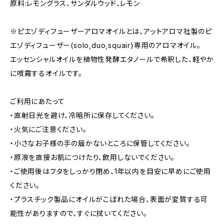
原料:レモングラス、サンダルウッド、レモン
※ピエゾディフューザーアロマオイルとは、アットアロマ社製のピ
エゾディフューザー(solo,duo,squair)専用のアロマオイル。
エッセンシャルオイルを植物性発酵エタノールで希釈した、軽やか
に噴霧するオイルです。
ご利用にあたって
・直射日光を避け、冷暗所に保存してください。
・火気にご注意ください。
・小さなお子様の手の届かないところに保管してください。
・原液を直接お肌につけたり、飲用しないでください。
・ご使用後はフタをしっかり閉め、1年以内を目安に早めにご使用
ください。
・プラスチック製品にオイルがこぼれた場合、表面が変質する可
能性がありますので、すぐに拭いてください。