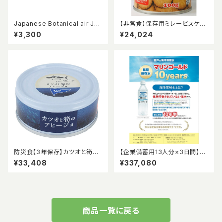
Japanese Botanical air JB
【非常食】保存用ミレービスケッ
03 高野槇 10ml
ト 【100g x 12缶入/箱】4箱（48
¥3,300
¥24,024
缶） 5年保存食 ノンフライ 牛乳・
卵不使用 非常用 備蓄品 防災食
お菓子 クッキー 長期保存 防災
グッズ セット
防災食【3年保存】カツオと筍の
【企業備蓄用13人分×3日間】10
アヒージョ48缶入り
年保存水、5年保存おにぎりセッ
¥33,408
¥337,080
ト
商品一覧に戻る