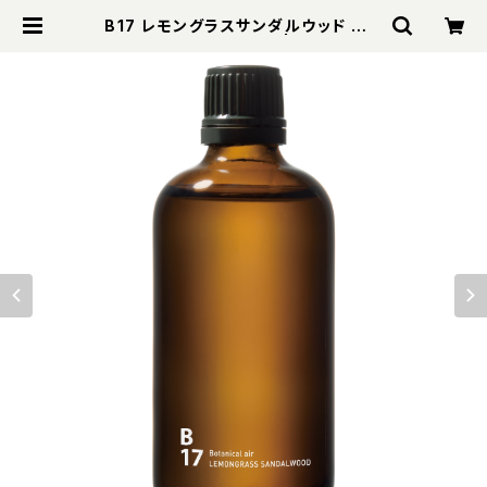
B17 レモングラスサンダルウッド ピエ
ゾアロマオイル 100ml | WaRM On
line