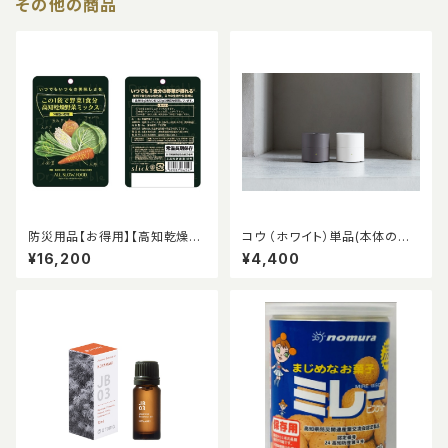
その他の商品
防災用品【お得用】【高知乾燥野
コウ （ホワイト）単品(本体の
菜ミックス】【5年保存タイプ】（6
み)/ファンタイプディフューザー
¥16,200
¥4,400
g×50袋/ケース）
５畳用