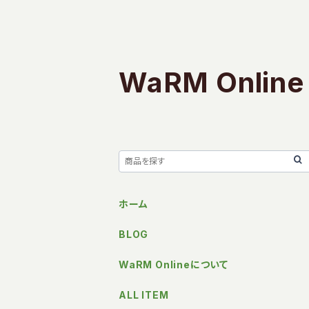
WaRM Online
ホーム
BLOG
WaRM Onlineについて
ALL ITEM