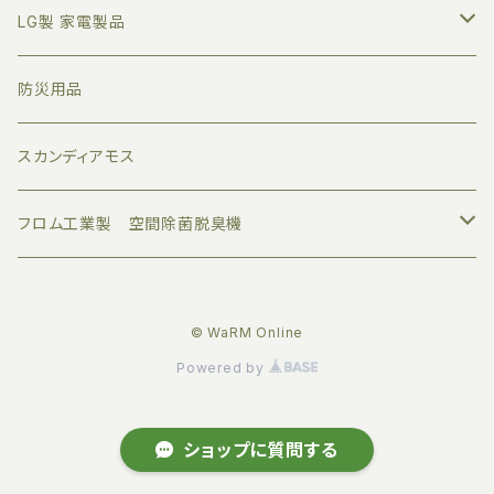
アロマオイル
LG製 家電製品
すべて
業務用ディフューザー
プロジェクター
防災用品
トライアルセット
家庭用ディフューザー
サウンドバー
スカンディアモス
ボタニカルエアー
アロマグッズ
モニター
フロム工業製 空間除菌脱臭機
デザインエアー
伝統工芸品
© WaRM Online
クリーンエアー
オリジナル品
Powered by
サプリメントエアー
ショップに質問する
ジャパニーズエアー