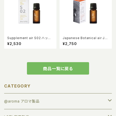
Supplement air S02 ハッピ
Japanese Botanical air JD
ー 10ml
04 艶(EN) 10ml
¥2,530
¥2,750
商品一覧に戻る
CATEGORY
@aroma アロマ製品