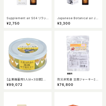
Supplement air S04 リラック
Japanese Botanical air JB
ス&ビューティー 10ml
04 柚子 10ml
¥2,750
¥3,300
【企業備蓄用5人分×3日間】お
防災非常食 豆腐ジャーキー20
かず缶詰セット（土佐はちきん地
0個入り/5年常温保存可能
¥99,072
¥76,800
鶏ゆず塩仕立て48缶＋カツオ
の和だし生姜煮こごり風48缶＋
トマトで煮込んだカツオとキノコ
48缶）計144缶