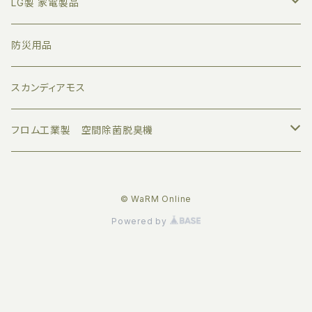
アロマオイル
LG製 家電製品
すべて
業務用ディフューザー
プロジェクター
防災用品
トライアルセット
家庭用ディフューザー
サウンドバー
スカンディアモス
ボタニカルエアー
アロマグッズ
モニター
フロム工業製 空間除菌脱臭機
デザインエアー
伝統工芸品
© WaRM Online
クリーンエアー
オリジナル品
Powered by
サプリメントエアー
ジャパニーズエアー