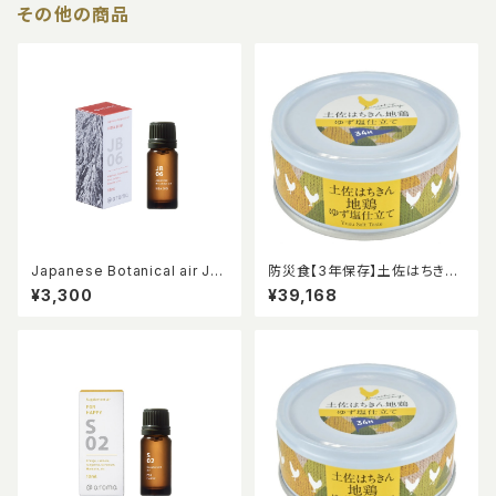
その他の商品
Japanese Botanical air JB
防災食【3年保存】土佐はちきん
06 飛騨杉 10ml
地鶏ゆず塩仕立て48缶入り
¥3,300
¥39,168