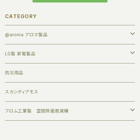
CATEGORY
@aroma アロマ製品
アロマオイル
LG製 家電製品
すべて
業務用ディフューザー
プロジェクター
防災用品
トライアルセット
家庭用ディフューザー
サウンドバー
スカンディアモス
ボタニカルエアー
アロマグッズ
モニター
フロム工業製 空間除菌脱臭機
デザインエアー
伝統工芸品