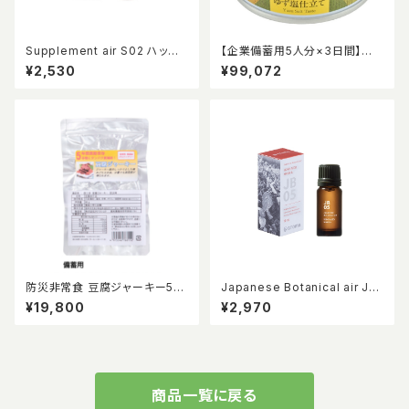
Supplement air S02 ハッピ
【企業備蓄用5人分×3日間】お
ー 10ml
かず缶詰セット（土佐はちきん地
¥2,530
¥99,072
鶏ゆず塩仕立て48缶＋カツオ
の和だし生姜煮こごり風48缶＋
トマトで煮込んだカツオとキノコ
48缶）計144缶
防災非常食 豆腐ジャーキー50
Japanese Botanical air JB
個入り/5年常温保存可能
05 北海道薄荷 10ml
¥19,800
¥2,970
商品一覧に戻る