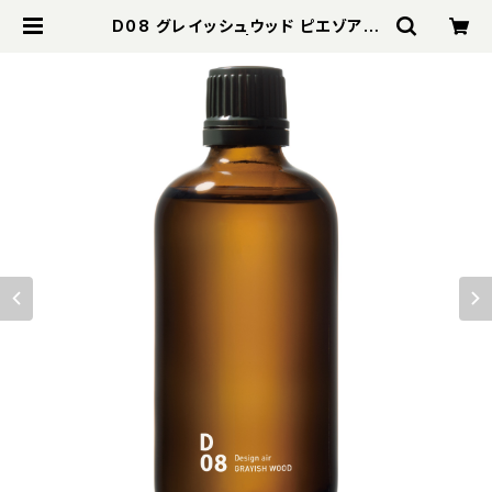
D08 グレイッシュウッド ピエゾアロ
マオイル 100ml | WaRM Online