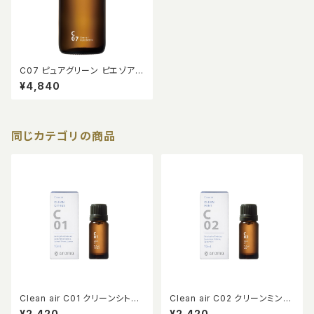
C07 ピュアグリーン ピエゾアロ
マオイル 100ml
¥4,840
同じカテゴリの商品
Clean air C01 クリーンシトラ
Clean air C02 クリーンミント
ス 10ml
10ml
¥2,420
¥2,420