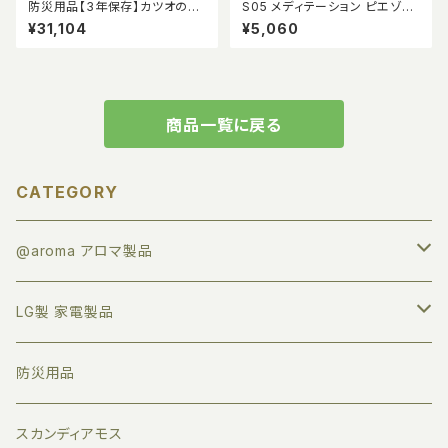
防災用品【3年保存】カツオの和
S05 メディテーション ピエゾア
だし生姜煮こごり風48缶入り
ロマオイル 100ml
¥31,104
¥5,060
商品一覧に戻る
CATEGORY
@aroma アロマ製品
アロマオイル
LG製 家電製品
すべて
業務用ディフューザー
プロジェクター
防災用品
トライアルセット
家庭用ディフューザー
サウンドバー
スカンディアモス