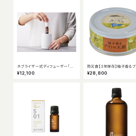
ネブライザー式ディフューザー「ワ
防災食【3年保存】柚子香るブ
ン」（ホワイト）/約20畳用
大根48缶入り
¥12,100
¥28,800