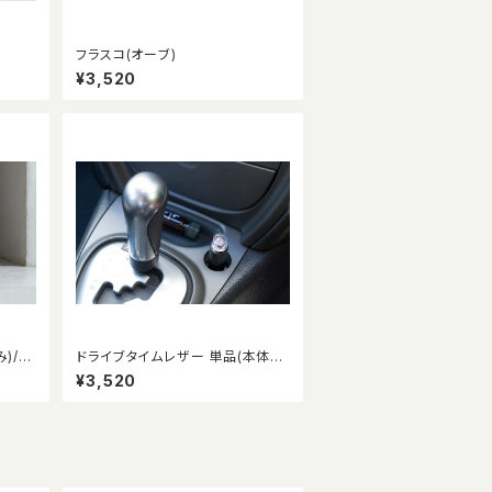
フラスコ(オーブ)
¥3,520
)/フ
ドライブタイムレザー 単品(本体の
畳用
み)
¥3,520