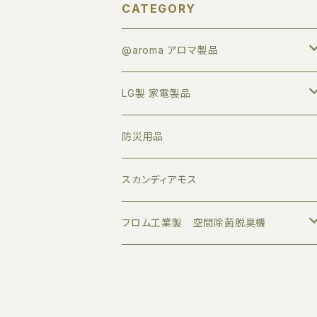
CATEGORY
@aroma アロマ製品
アロマオイル
LG製 家電製品
すべて
業務用ディフューザー
プロジェクター
防災用品
トライアルセット
家庭用ディフューザー
サウンドバー
スカンディアモス
ボタニカルエアー
アロマグッズ
モニター
フロム工業製 空間除菌脱臭機
デザインエアー
伝統工芸品
クリーンエアー
オリジナル品