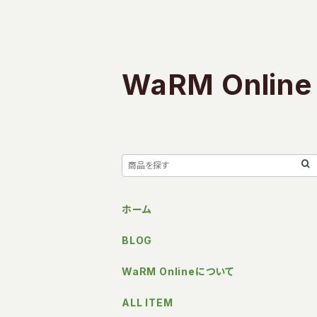
WaRM Online
ホーム
BLOG
WaRM Onlineについて
ALL ITEM