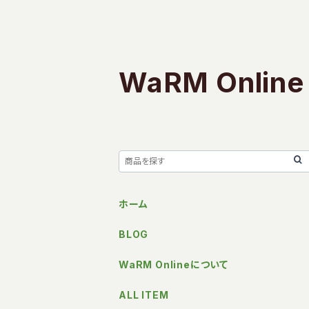
WaRM Online
ホーム
BLOG
WaRM Onlineについて
ALL ITEM