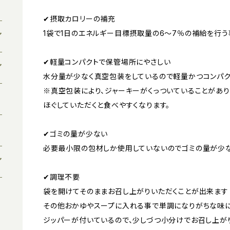
✔︎摂取カロリーの補充
1袋で1日のエネルギー目標摂取量の6～7％の補給を行
✔︎軽量コンパクトで保管場所にやさしい
水分量が少なく真空包装をしているので軽量かつコンパク
※真空包装により、ジャーキーがくっついていることがあり
ほぐしていただくと食べやすくなります。
✔︎ゴミの量が少ない
必要最小限の包材しか使用していないのでゴミの量が少
✔︎調理不要
袋を開けてそのままお召し上がりいただくことが出来ます
その他おかゆやスープに入れる事で単調になりがちな味
ジッパーが付いているので、少しづつ小分けでお召し上が