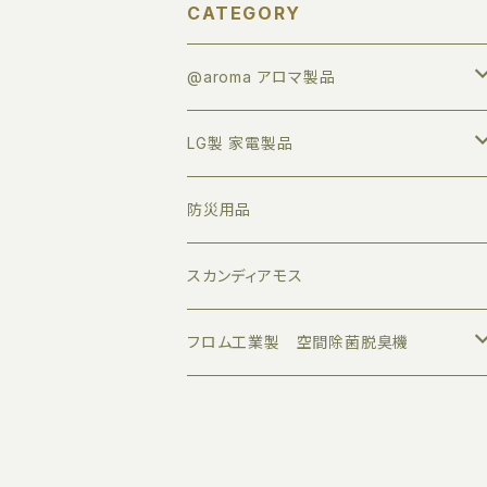
CATEGORY
@aroma アロマ製品
アロマオイル
LG製 家電製品
すべて
業務用ディフューザー
プロジェクター
防災用品
トライアルセット
家庭用ディフューザー
サウンドバー
スカンディアモス
ボタニカルエアー
アロマグッズ
モニター
フロム工業製 空間除菌脱臭機
デザインエアー
伝統工芸品
クリーンエアー
オリジナル品