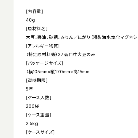
[内容量]
40g
[原材料名]
大豆、醤油、砂糖、みりん／にがり（粗製海水塩化マグネシ
[アレルギー物質]
（特定原材料等）27品目中大豆のみ
[パッケージサイズ]
（横105mm×縦170mm×高15mm
[賞味期限]
5年
[ケース入数]
200袋
[ケース重量]
2.5kg
[ケースサイズ]