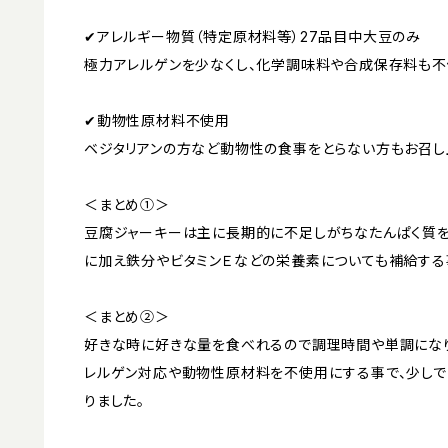
✔︎アレルギー物質（特定原材料等）27品目中大豆のみ
極力アレルゲンを少なくし、化学調味料や合成保存料も
✔︎動物性原材料不使用
ベジタリアンの方など動物性の食事をとらない方もお召し
＜まとめ①＞
豆腐ジャーキーは主に長期的に不足しがちなたんぱく質を
に加え鉄分やビタミンＥなどの栄養素についても補給する
＜まとめ②＞
好きな時に好きな量を食べれるので調理時間や単調にな
レルゲン対応や動物性原材料を不使用にする事で、少し
りました。